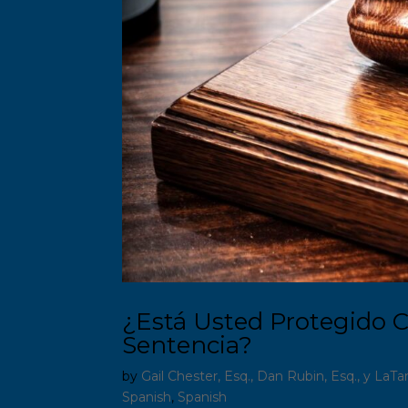
¿Está Usted Protegido C
Sentencia?
by
Gail Chester, Esq., Dan Rubin, Esq., y LaTa
Spanish
,
Spanish