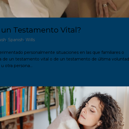
 un Testamento Vital?
ish
,
Spanish
,
Wills
erimentado personalmente situaciones en las que familiares o
ia de un testamento vital o de un testamento de última voluntad
 otra persona...