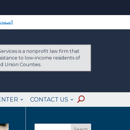
الصفحة 
ervices is a nonprofit law firm that
ssistance to low-income residents of
nd Union Counties.
ENTER
CONTACT US
Search