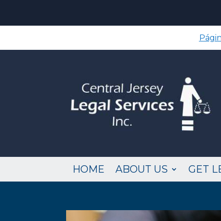
Págin
HOME
ABOUT US
GET L