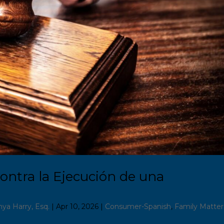
ontra la Ejecución de una
nya Harry, Esq.
|
Apr 10, 2026
|
Consumer-Spanish
,
Family Matter