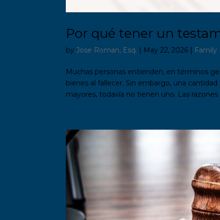
Por qué tener un testam
by
Jose Roman, Esq.
|
May 22, 2026
|
Family
Muchas personas entienden, en términos ge
bienes al fallecer. Sin embargo, una cantid
mayores, todavía no tienen uno. Las razones v