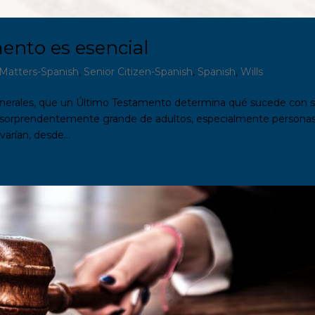
ento es esencial
 Matters-Spanish
,
Senior Citizen-Spanish
,
Spanish
,
Wills
nerales, que un Último Testamento determina qué sucede con 
ad sorprendentemente grande de adultos, especialmente persona
arían, desde...