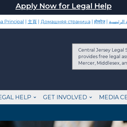
Apply Now for Legal Help
a Principal
|
主頁
|
Домашняя страница
|
होमपेज
|
الرئيسية
Central Jersey Legal S
provides free legal a
Mercer, Middlesex, a
EGAL HELP
GET INVOLVED
MEDIA C