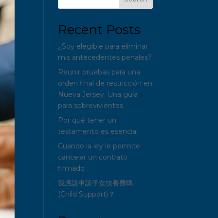
Recent Posts
¿Soy elegible para eliminar
mis antecedentes penales?
Reunir pruebas para una
orden final de restricción en
Nueva Jersey: Una guía
para sobrevivientes
Por qué tener un
testamento es esencial
Cuando la ley le permite
cancelar un contrato
firmado
我應該申請子女扶養費嗎
(Child Support)？