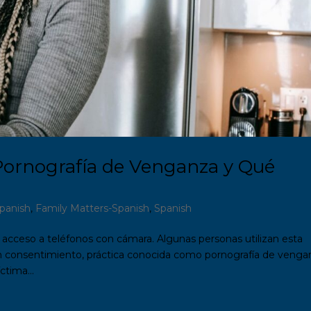
Pornografía de Venganza y Qué
panish
,
Family Matters-Spanish
,
Spanish
n acceso a teléfonos con cámara. Algunas personas utilizan esta
in consentimiento, práctica conocida como pornografía de venga
ctima...