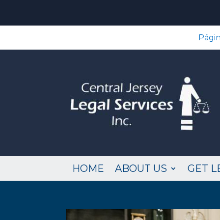
Págin
HOME
ABOUT US
GET L