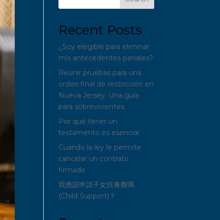
Recent Posts
¿Soy elegible para eliminar
mis antecedentes penales?
Reunir pruebas para una
orden final de restricción en
Nueva Jersey: Una guía
para sobrevivientes
Por qué tener un
testamento es esencial
Cuando la ley le permite
cancelar un contrato
firmado
我應該申請子女扶養費嗎
(Child Support)？