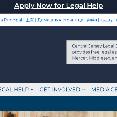
Apply Now for Legal Help
a Principal
|
主頁
|
Домашняя страница
|
होमपेज
|
الرئيسية
Central Jersey Legal S
provides free legal a
Mercer, Middlesex, a
EGAL HELP
GET INVOLVED
MEDIA C