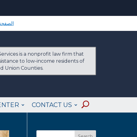
الصفحة 
ervices is a nonprofit law firm that
ssistance to low-income residents of
nd Union Counties.
ENTER
CONTACT US
Search