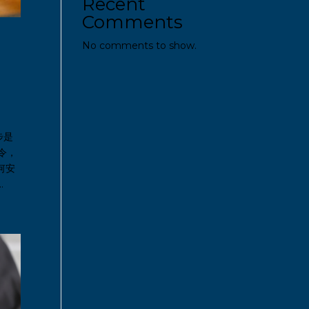
Recent
Comments
No comments to show.
步是
制令，
何安
.