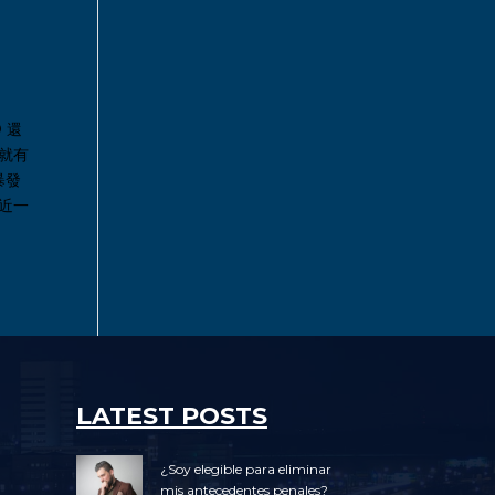
 還
就有
暴發
近一
LATEST POSTS
¿Soy elegible para eliminar
mis antecedentes penales?