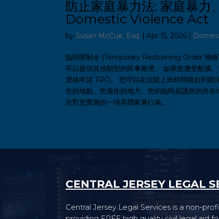
防止家庭暴力法: 家庭暴力、家庭
Domestic Violence Act
by
Susan McCue, Esq.
|
Apr 15, 2026
|
Domesti
臨時限制令 (Temporary Restraining O
可以提供其他類型的民事救濟。 如果您遭受配偶
資格申請 TRO。 您可以在法院上班時間親自到郡
生的地點、您居住的地方、您的臨時庇護所的所在
次對您實施的一項具體家暴行為。...
CENTRAL JERSEY LEGAL S
Central Jersey Legal Services is a non-profi
providing FREE high quality civil legal aid 