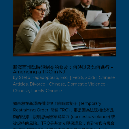
新澤西州臨時限制令的修改：何時以及如何進行 –
Amending a TRO in NJ
by
Stelio Papadopoulo, Esq.
|
Feb 5, 2026
|
Chinese
Articles
,
Divorce - Chinese
,
Domestic Violence -
Chinese
,
Family-Chinese
如果您在新澤西州獲得了臨時限制令 (Temporary
Restraining Order, 簡稱 TRO)，那是因為法院相信有足
夠的證據，說明您面臨家庭暴力 (domestic violence) 或
被虐待的風險。TRO是基於立即保護您，直到法官有機會