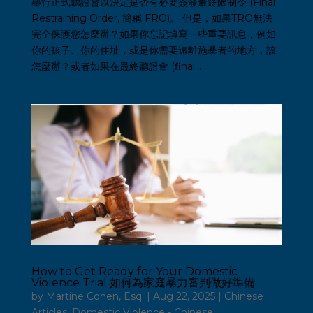
舉行正式聽證會以決定是否有必要簽發最終限制令 (Final
Restraining Order, 簡稱 FRO)。 但是，如果TRO無法
完全保護您怎麼辦？如果你忘記填寫一些重要訊息，例如
你的孩子、你的住址，或是你需要遠離施暴者的地方，該
怎麼辦？或者如果在最終聽證會 (final...
How to Get Ready for Your Domestic
Violence Trial 如何為家庭暴力審判做好準備
by
Martine Cohen, Esq.
|
Aug 22, 2025
|
Chinese
Articles
,
Domestic Violence - Chinese