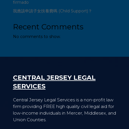
firmado
我應該申請子女扶養費嗎 (Child Support)？
Recent Comments
No comments to show.
CENTRAL JERSEY LEGAL
SERVICES
Central Jersey Legal Services is a non-profit law
firm providing FREE high quality civil legal aid for
low-income individuals in Mercer, Middlesex, and
Union Counties.