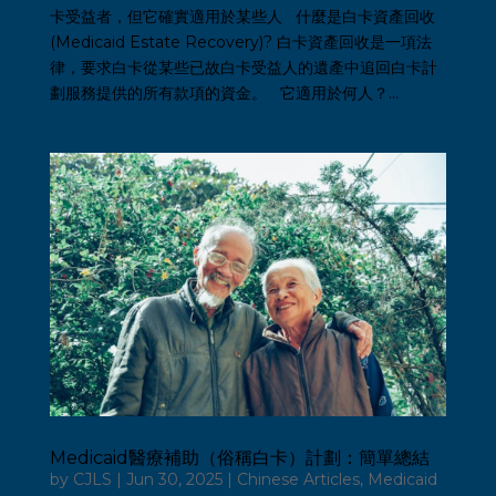
卡受益者，但它確實適用於某些人 什麼是白卡資產回收
(Medicaid Estate Recovery)? 白卡資產回收是一項法
律，要求白卡從某些已故白卡受益人的遺產中追回白卡計
劃服務提供的所有款項的資金。 它適用於何人？...
Medicaid醫療補助（俗稱白卡）計劃：簡單總結
by
CJLS
|
Jun 30, 2025
|
Chinese Articles
,
Medicaid