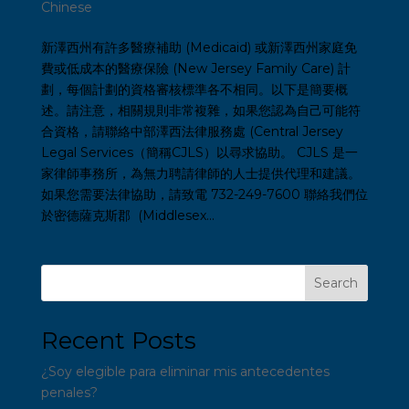
Chinese
新澤西州有許多醫療補助 (Medicaid) 或新澤西州家庭免
費或低成本的醫療保險 (New Jersey Family Care) 計
劃，每個計劃的資格審核標準各不相同。以下是簡要概
述。請注意，相關規則非常複雜，如果您認為自己可能符
合資格，請聯絡中部澤西法律服務處 (Central Jersey
Legal Services（簡稱CJLS）以尋求協助。 CJLS 是一
家律師事務所，為無力聘請律師的人士提供代理和建議。
如果您需要法律協助，請致電 732-249-7600 聯絡我們位
於密德薩克斯郡 (Middlesex...
Search
Recent Posts
¿Soy elegible para eliminar mis antecedentes
penales?