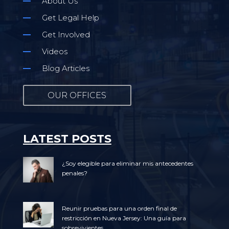
About Us
Get Legal Help
Get Involved
Videos
Blog Articles
OUR OFFICES
LATEST POSTS
¿Soy elegible para eliminar mis antecedentes
penales?
Reunir pruebas para una orden final de
restricción en Nueva Jersey: Una guía para
sobrevivientes