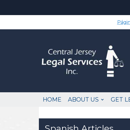
Págin
HOME
ABOUT US
GET L
Spanish Articles