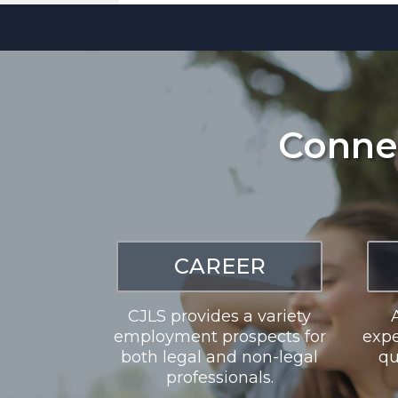
Conne
CAREER
CJLS provides a variety
employment prospects for
expe
both legal and non-legal
qu
professionals.