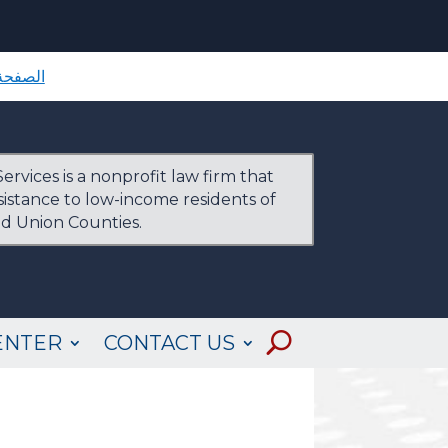
الصفحة 
ervices is a nonprofit law firm that
ssistance to low-income residents of
nd Union Counties.
ENTER
CONTACT US