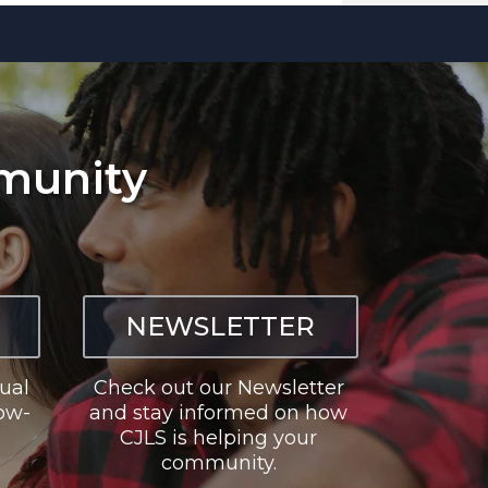
munity
NEWSLETTER
ual
Check out our Newsletter
low-
and stay informed on how
CJLS is helping your
community.