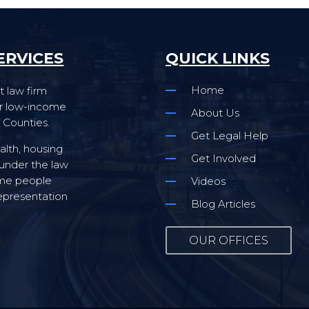
ERVICES
QUICK LINKS
Home
t law firm
for low-income
About Us
 Counties.
Get Legal Help
alth, housing
Get Involved
 under the law
come people
Videos
representation
Blog Articles
OUR OFFICES