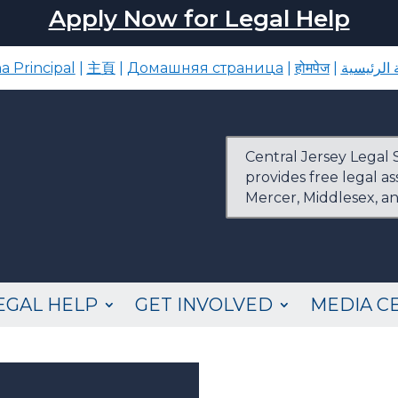
Apply Now for Legal Help
a Principal
|
主頁
|
Домашняя страница
|
होमपेज
|
الرئيسية
Central Jersey Legal S
provides free legal a
Mercer, Middlesex, a
EGAL HELP
GET INVOLVED
MEDIA C