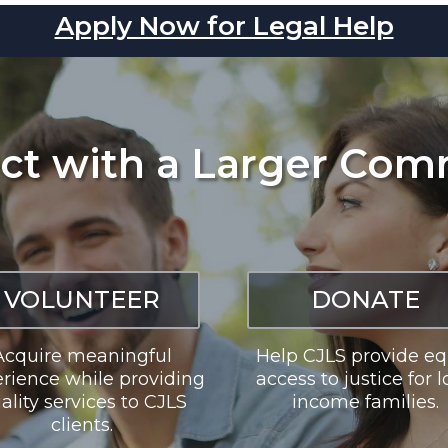
Apply Now for Legal Help
ct with a Larger Com
VOLUNTEER
DONATE
Acquire meaningful
Help CJLS provide eq
rience while providing
access to justice for 
ality services to CJLS
income families.
clients.