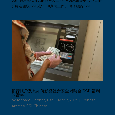
SSI) 適用於低收入的殘疾人士 (不考慮就業歷史)，本文將
介紹在領取 SSI 或SSDI期間工作。 為了獲得 SSI...
銀行帳戶及其如何影響社會安全補助金(SSI) 福利
的資格
by
Richard Bennet, Esq.
|
Mar 7, 2025
|
Chinese
Articles
,
SSI-Chinese