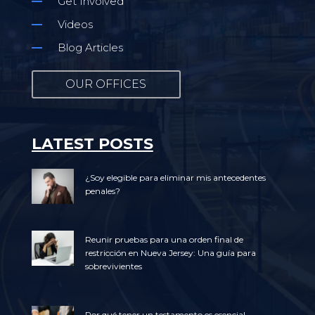
Get Involved
Videos
Blog Articles
OUR OFFICES
LATEST POSTS
¿Soy elegible para eliminar mis antecedentes
penales?
Reunir pruebas para una orden final de
restricción en Nueva Jersey: Una guía para
sobrevivientes
Por qué tener un testamento es esencial