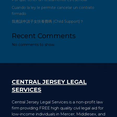
Cuando la ley le permite cancelar un contrato
firmado
我應該申請子女扶養費嗎 (Child Support)？
Recent Comments
No comments to show.
CENTRAL JERSEY LEGAL
SERVICES
Central Jersey Legal Services is a non-profit law
firm providing FREE high quality civil legal aid for
low-income individuals in Mercer, Middlesex, and