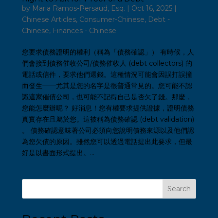
by
Maria Ramos-Persaud, Esq.
|
Oct 16, 2025
|
Chinese Articles
,
Consumer-Chinese
,
Debt -
Chinese
,
Finances - Chinese
您要求債務證明的權利（稱為「債務確認」） 有時候，人
們會接到債務催收公司/債務催收人 (debt collectors) 的
電話或信件，要求他們還錢。這種情況可能會因誤打誤撞
而發生——尤其是您的名字是很普通常見的。您可能不認
識這家催債公司，也可能不記得自己是否欠了錢。那麼，
您能怎麼辦呢？ 好消息！您有權要求提供證據，證明債務
真實存在且屬於您。這被稱為債務確認 (debt validation)
。 債務確認意味著公司必須向您說明債務來源以及他們認
為您欠債的原因。雖然您可以透過電話提出此要求，但最
好是以書面形式提出。...
Search