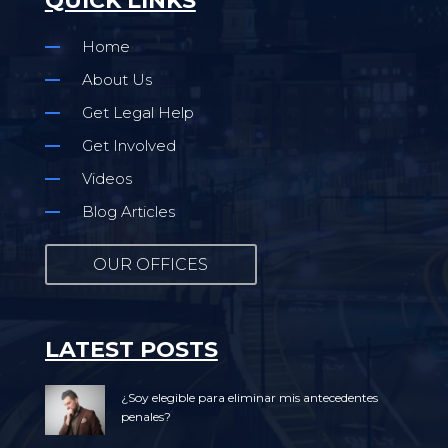
QUICK LINKS
Home
About Us
Get Legal Help
Get Involved
Videos
Blog Articles
OUR OFFICES
LATEST POSTS
¿Soy elegible para eliminar mis antecedentes
penales?