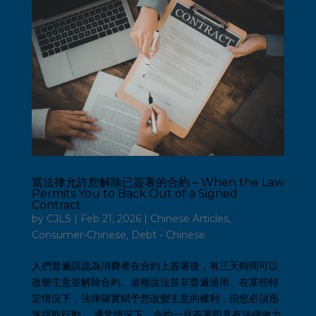
當法律允許您解除已簽署的合約 – When the Law
Permits You to Back Out of a Signed
Contract
by
CJLS
|
Feb 21, 2026
|
Chinese Articles
,
Consumer-Chinese
,
Debt - Chinese
人們普遍誤認為消費者在合約上簽署後，有三天時間可以
改變主意並解除合約。這種說法並非普遍適用。在某些特
定情況下，法律確實賦予您改變主意的權利，但您必須迅
速採取行動。 通常情況下，合約一旦簽署即具有法律效力