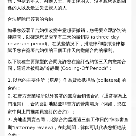
體，包括老年人、殘疾人士、剛出院的人、沒有親密家庭關
係的人以及最近失去親人的人
合法解除已簽署的合約
如果您簽署了合約後改變主意想要撤銷，您需要立即諮詢法
律顧問，以確定您是否享有三天的撤銷期 (a three-day
rescission period)。在某些情況下，州法律和聯邦法律都
賦予您在簽署合約後的三個工作天內撤銷合約的權利。
以下幾種主要類型的合同允許您在簽訂合約後三天內撤銷合
同，這通常被稱為“冷靜期 (Cooling-Off Period)”：
以您的主要住所（房產）作為貸款抵押品 (collateral) 的
合約；
在賣方營業場所以外簽署的無店面銷售合約（通常稱為上
門推銷），合約簽訂地點並非賣方的營業場所（例如，您在
家中與上門推銷員簽訂的合約）；
房地產買賣合同，此類合約需經過三個工作日的“律師審查
期”(attorney review)，在此期間，律師可以代表您拒絕該
合約；