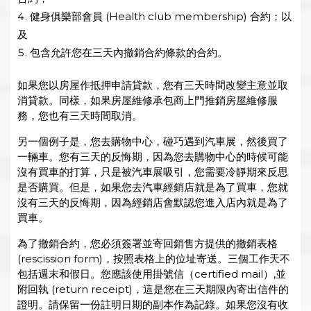
健身俱樂部會員 (Health club membership) 合約；以
及
包含允許您在三天內撤銷合約條款的合約。
如果您以房屋作抵押申請貸款，您有三天時間改變主意並取
消貸款。同樣，如果房屋維修承包商上門推銷房屋維修服
務，您也有三天時間取消。
另一個例子是，您去購物中心，碰巧遇到汽車展，然後買了
一輛車。您有三天的反悔期，因為您去購物中心的時候可能
沒有買車的打算，只是被汽車展吸引，您需要冷靜期來反思
是否購買。但是，如果您去汽車經銷店就是為了買車，您就
沒有三天的反悔期，因為經銷店會默認您進入店內就是為了
買車。
為了撤銷合約，您必須簽署並寄回銷售方提供的撤銷表格
(rescission form)，按照表格上的位址寄送。三個工作天不
包括週末和假日。您應該使用掛號信（certified mail）,並
附回執 (return receipt)，這是您在三天期限內寄出信件的
證明。請保留一份註明日期的副本作為記錄。如果您沒有收