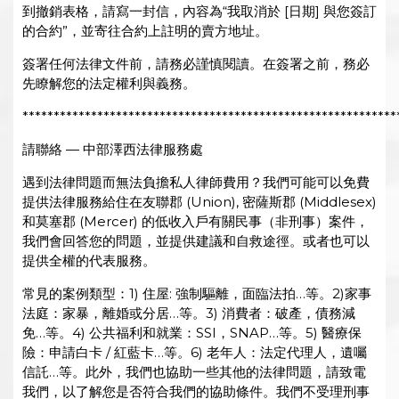
到撤銷表格，請寫一封信，內容為“我取消於 [日期] 與您簽訂
的合約”，並寄往合約上註明的賣方地址。
簽署任何法律文件前，請務必謹慎閱讀。在簽署之前，務必
先瞭解您的法定權利與義務。
************************************************************
請聯絡 — 中部澤西法律服務處
遇到法律問題而無法負擔私人律師費用？我們可能可以免費
提供法律服務給住在友聯郡 (Union), 密薩斯郡 (Middlesex)
和莫塞郡 (Mercer) 的低收入戶有關民事（非刑事）案件，
我們會回答您的問題，並提供建議和自救途徑。或者也可以
提供全權的代表服務。
常見的案例類型：1) 住屋: 強制驅離，面臨法拍…等。2)家事
法庭：家暴，離婚或分居…等。3) 消費者：破產，債務減
免…等。4) 公共福利和就業：SSI，SNAP…等。5) 醫療保
險：申請白卡 / 紅藍卡…等。6) 老年人：法定代理人，遺囑
信託…等。此外，我們也協助一些其他的法律問題，請致電
我們，以了解您是否符合我們的協助條件。我們不受理刑事