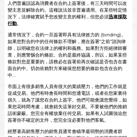
人們普遍誤認為消費者在合約上簽署後，有三天時間可以改
變主意並解除合約。這種說法並非普遍適用。在某些特定情
況下，法律確實賦予您改變主意的權利，但您必須
迅
速
採取
行動
。
通常情況下，合約一旦簽署即具有法律效力的 (binding)。
如果您對合約中的任何條款不理解，應在簽署“之前”諮詢律
師，以明確您在法律上的權利和義務。如果對方拒絕律師審
查，則應警惕合約條款。合約是最終協議，所以，如果某些
條款對您是重要的，請務必在簽署前再次確認是否包含在書
面合約中。切勿依賴對方來確保您想要的條款包含在合約
中…
市面上有很多銷售人員有很大的業績壓力，他們的工作就是
促成交易。他們有時會長時間和您通電話，或者在您家裏待
很久，就為了讓您在合約上簽字。他們可能會讓您覺得，如
果您花時間考慮，就會錯失這筆好交易。不要被他們的推銷
話術蒙蔽。您完全有權放棄任何交易。如果有人試圖強迫您
簽署你不確定的文件，您完全沒必要對他們客氣。
經歷著高銷售壓力的銷售員通常會瞄準最弱勢的消費者群