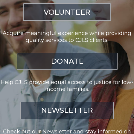
VOLUNTEER
Acquire meaningful experience while providing
quality services to CJLS clients.
DONATE
Help CJLS provide equal access to justice for low-
income families.
NEWSLETTER
Check out our Newsletter and stay informed on