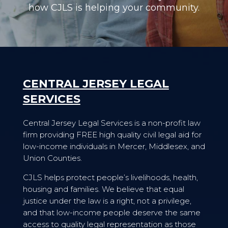
how CJLS is helping your community.
CENTRAL JERSEY LEGAL
SERVICES
Central Jersey Legal Services is a non-profit law
firm providing FREE high quality civil legal aid for
low-income individuals in Mercer, Middlesex, and
Union Counties.
CJLS helps protect people’s livelihoods, health,
housing and families. We believe that equal
justice under the law is a right, not a privilege,
and that low-income people deserve the same
access to quality legal representation as those