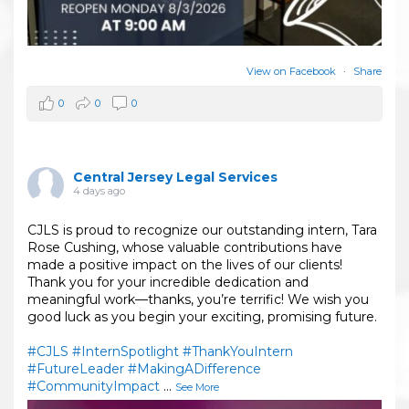
View on Facebook
·
Share
0
0
0
Central Jersey Legal Services
4 days ago
CJLS is proud to recognize our outstanding intern, Tara
Rose Cushing, whose valuable contributions have
made a positive impact on the lives of our clients!
Thank you for your incredible dedication and
meaningful work—thanks, you’re terrific! We wish you
good luck as you begin your exciting, promising future.
#CJLS
#InternSpotlight
#ThankYouIntern
#FutureLeader
#MakingADifference
#CommunityImpact
...
See More