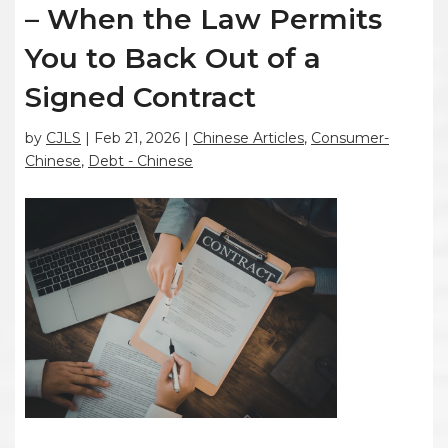
– When the Law Permits
You to Back Out of a
Signed Contract
by
CJLS
|
Feb 21, 2026
|
Chinese Articles
,
Consumer-
Chinese
,
Debt - Chinese