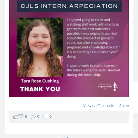
View on Facebook
·
Share
6
0
0