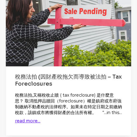
稅務法拍 (因財產稅拖欠而導致被法拍 – Tax
Foreclosures
稅務法拍,又稱稅收止贖 ( tax foreclosure) 是什麼意
思？ 取消抵押品贖回（foreclosure）權是鎮府或市府強
制繳納不動產稅的法律程序。如果未在特定日期之前繳納
稅款，該鎮或市將獲得財產的合法所有權。 “…in this...
read more...