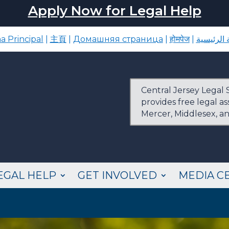
Apply Now for Legal Help
a Principal
|
主頁
|
Домашняя страница
|
होमपेज
|
الرئيسية
Central Jersey Legal S
provides free legal a
Mercer, Middlesex, a
EGAL HELP
GET INVOLVED
MEDIA C