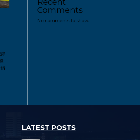
Recent
Comments
No comments to show.
記錄
錄
撤銷
LATEST POSTS