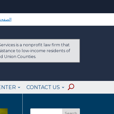
الصفحة 
ervices is a nonprofit law firm that
ssistance to low-income residents of
nd Union Counties.
ENTER
CONTACT US
Search