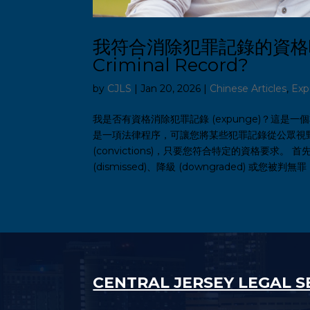
我符合消除犯罪記錄的資格嗎? Am 
Criminal Record?
by
CJLS
|
Jan 20, 2026
|
Chinese Articles
,
Ex
我是否有資格消除犯罪記錄 (expunge)？這
是一項法律程序，可讓您將某些犯罪記錄從公眾視野中移除
(convictions)，只要您符合特定的資格要
(dismissed)、降級 (downgraded) 或您被判無罪 (n
CENTRAL JERSEY LEGAL S