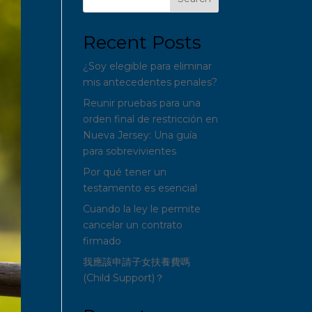
Recent Posts
¿Soy elegible para eliminar
mis antecedentes penales?
Reunir pruebas para una
orden final de restricción en
Nueva Jersey: Una guía
para sobrevivientes
Por qué tener un
testamento es esencial
Cuando la ley le permite
cancelar un contrato
firmado
我應該申請子女扶養費嗎
(Child Support)？