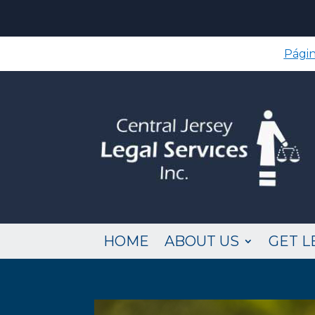
Págin
HOME
ABOUT US
GET L