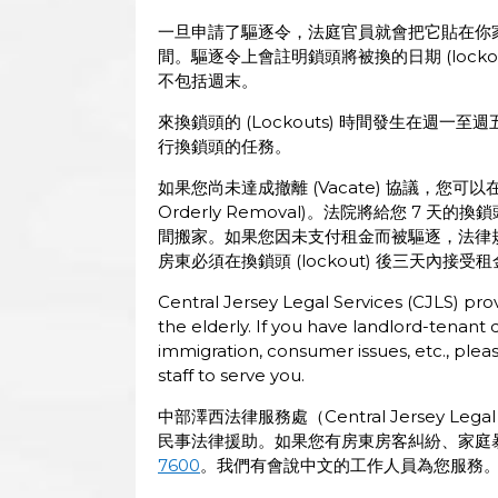
一旦申請了驅逐令，法庭官員就會把它貼在你
間。驅逐令上會註明鎖頭將被換的日期 (lock
不包括週末。
來換鎖頭的 (Lockouts) 時間發生在週一至週
行換鎖頭的任務。
如果您尚未達成撤離 (Vacate) 協議，您可以
Orderly Removal)。法院將給您 7 天的換鎖頭
間搬家。如果您因未支付租金而被驅逐，法律
房東必須在換鎖頭 (lockout) 後三天內
Central Jersey Legal Services (CJLS) prov
the elderly. If you have landlord-tenant 
immigration, consumer issues, etc., plea
staff to serve you.
中部澤西法律服務處（Central Jersey Leg
民事法律援助。如果您有房東房客糾紛、家庭
7600
。我們有會說中文的工作人員為您服務