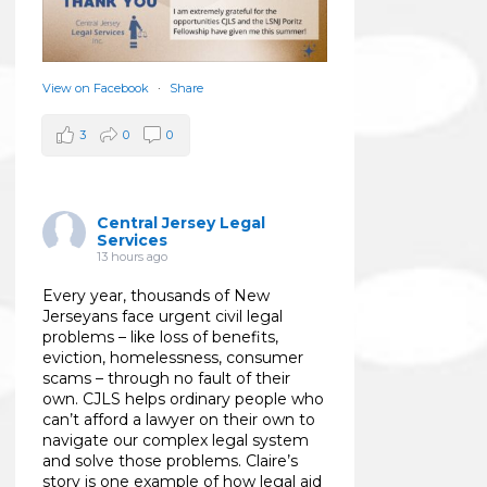
View on Facebook
·
Share
3
0
0
Central Jersey Legal
Services
13 hours ago
Every year, thousands of New
Jerseyans face urgent civil legal
problems – like loss of benefits,
eviction, homelessness, consumer
scams – through no fault of their
own. CJLS helps ordinary people who
can’t afford a lawyer on their own to
navigate our complex legal system
and solve those problems. Claire’s
story is one example of how legal aid