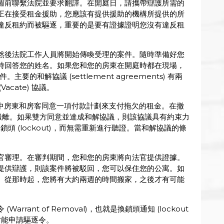
週前聯繫法院並要求翻譯。在開庭日，請攜帶辯護所需的
正在接受租金援助，您應該有提供援助的機構所提供的所
違反租約而被驅逐，重要的是要有證據證明您沒有違反租
然後法院工作人員將開始傳喚受理的案件。隨時準備好您
時回答您的姓名。如果您和您的房東在開庭時都在現場，
。主要的和解協議 (settlement agreements) 有兩
Vacate) 協議。
協議，其中房東和房客同意一項付款計劃來支付拖欠的租金。在撤
日期前搬離。如果雙方同意並達成和解協議，則該協議具有約束力
換鎖頭 (lockout)，而無需重新進行聽證。當和解協議的條
官審理。在審判期間，您和您的房東將向法官提供證據。
提供辯護，則該案件將被駁回，您可以保住您的公寓。如
。從那時起，您將有大約兩週的時間搬家，之後才有可能
rant of Removal)，也就是換鎖頭通知 (lockout
後才能申請驅逐令。