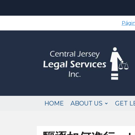
Págin
HOME
ABOUT US
GET L