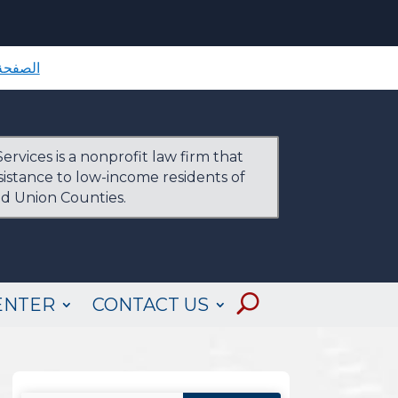
الصفحة 
ervices is a nonprofit law firm that
ssistance to low-income residents of
nd Union Counties.
ENTER
CONTACT US