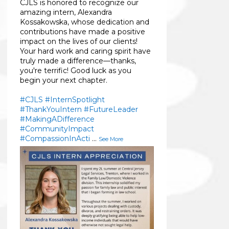
CJLS is honored to recognize our
amazing intern, Alexandra
Kossakowska, whose dedication and
contributions have made a positive
impact on the lives of our clients!
Your hard work and caring spirit have
truly made a difference—thanks,
you're terrific! Good luck as you
begin your next chapter.
#CJLS
#InternSpotlight
#ThankYouIntern
#FutureLeader
#MakingADifference
#CommunityImpact
#CompassionInActi
...
See More