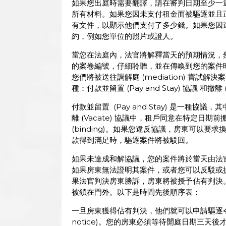
如果您出庭時需要翻譯，請在審判日期至少一
所有材料。如果您因未支付租金而被驅逐並且
有文件，以顯示他們支付了多少錢。如果您因
約，例如您單位的照片或證人。
當您在法庭內，法官將解釋當天的預期情況，
的案卷編號，仔細聆聽，並在傳喚到您的案件
您們將被送往調解庭 (mediation) 嘗試解決案件
種：付款並留置 (Pay and Stay) 協議 和撤離 (
付款並留置 (Pay and Stay) 是一種
離 (Vacate) 協議中，租戶同意在特定
(binding)。如果您違反協議，房東可以要求
款得到滿足時，驅逐案件將被駁回。
如果未達成和解協議，您的案件將於當天由法
如果房東無法證明其案件，或者您可以反駁或
果法官判決房東勝訴，房東將被授予佔有判決
被鎖在門外。以下是時間先後順序表：
一旦房東獲得佔有判決，他們就可以申請驅逐令 (War
notice)。您的房東必須等待開庭日期三天