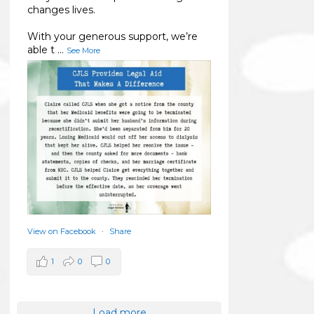
changes lives.
With your generous support, we’re
able t
...
See More
View on Facebook
·
Share
1
0
0
Load more