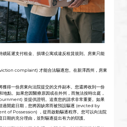
持續延遲支付租金、損壞公寓或違反租賃規則。房東只能
tion complaint) 才能合法驅逐您。在新澤西州，房東
將獲得一份房東向法院提交的文件副本。您還將收到一份
時間和地點。如果您因醫療原因或在外州，而無法按時出庭，
journment) 並提供證明。追查您的請求非常重要。如果
庭日期，您將因缺席而被預設驅逐 (evicted by
ent of Possession) ，從而啟動驅逐程序。您可以向法院
庭日期的充分理由，並對驅逐提出有力的辯護。