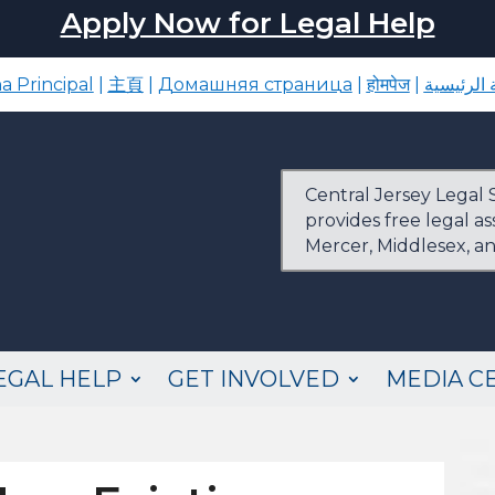
Apply Now for Legal Help
a Principal
|
主頁
|
Домашняя страница
|
होमपेज
|
الرئيسية
Central Jersey Legal S
provides free legal a
Mercer, Middlesex, a
EGAL HELP
GET INVOLVED
MEDIA C