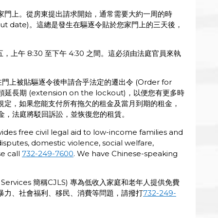
家門上。從房東提出請求開始，通常需要大約一周的時
out date)。這總是發生在驅逐令貼於您家門上的三天後，
五，上午 8:30 至下午 4:30 之間。這必須由法庭官員來執
在門上被貼驅逐令後申請合乎法定的遷出令 (Order for
延長期 (extension on the lockout)，以便您有更多時
規定，如果您能支付所有拖欠的租金及當月到期的租金，
接受租金，法庭將駁回訴訟，並恢復您的租賃。
ides free civil legal aid to low-income families and
disputes, domestic violence, social welfare,
se call
732-249-7600
. We have Chinese-speaking
al Services 簡稱CJLS) 專為低收入家庭和老年人提供免費
暴力、社會福利、移民、消費等問題，請撥打
732-249-
。