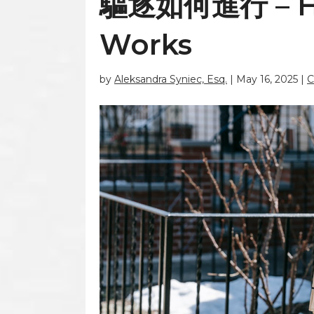
驅逐如何進行 – Ho
Works
by
Aleksandra Syniec, Esq.
|
May 16, 2025
|
C