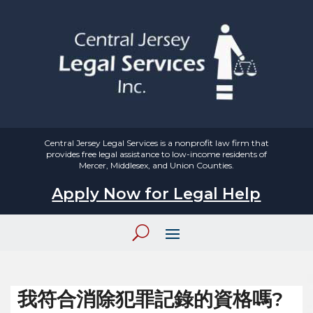
Central Jersey Legal Services is a nonprofit law firm that
provides free legal assistance to low-income residents of
Mercer, Middlesex, and Union Counties.
Apply Now for Legal Help
我符合消除犯罪記錄的資格嗎?