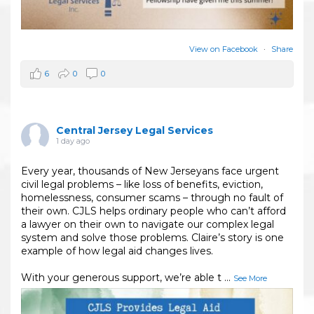
View on Facebook
·
Share
6
0
0
Central Jersey Legal Services
1 day ago
Every year, thousands of New Jerseyans face urgent
civil legal problems – like loss of benefits, eviction,
homelessness, consumer scams – through no fault of
their own. CJLS helps ordinary people who can’t afford
a lawyer on their own to navigate our complex legal
system and solve those problems. Claire’s story is one
example of how legal aid changes lives.
With your generous support, we’re able t
...
See More