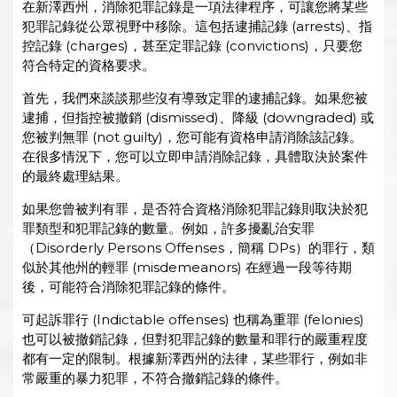
在新澤西州，消除犯罪記錄是一項法律程序，可讓您將某些
犯罪記錄從公眾視野中移除。這包括逮捕記錄 (arrests)、指
控記錄 (charges)，甚至定罪記錄 (convictions)，只要您
符合特定的資格要求。
首先，我們來談談那些沒有導致定罪的逮捕記錄。如果您被
逮捕，但指控被撤銷 (dismissed)、降級 (downgraded) 或
您被判無罪 (not guilty)，您可能有資格申請消除該記錄。
在很多情況下，您可以立即申請消除記錄，具體取決於案件
的最終處理結果。
如果您曾被判有罪，是否符合資格消除犯罪記錄則取決於犯
罪類型和犯罪記錄的數量。例如，許多擾亂治安罪
（Disorderly Persons Offenses，簡稱 DPs）的罪行，類
似於其他州的輕罪 (misdemeanors) 在經過一段等待期
後，可能符合消除犯罪記錄的條件。
可起訴罪行 (Indictable offenses) 也稱為重罪 (felonies)
也可以被撤銷記錄，但對犯罪記錄的數量和罪行的嚴重程度
都有一定的限制。根據新澤西州的法律，某些罪行，例如非
常嚴重的暴力犯罪，不符合撤銷記錄的條件。