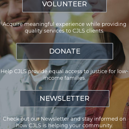
VOLUNTEER
Acquire meaningful experience while providing
quality services to CJLS clients.
DONATE
Help CJLS provide equal access to justice for low-
income families.
NEWSLETTER
Check out our Newsletter and stay informed on
how CJLS is helping your community.