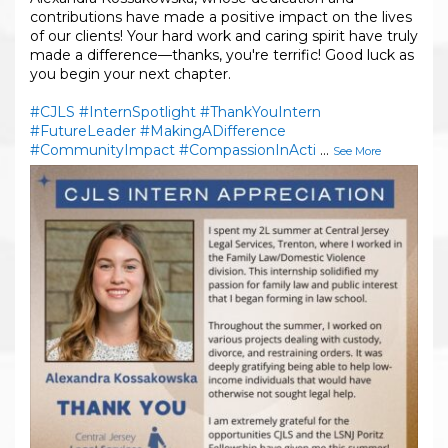
contributions have made a positive impact on the lives
of our clients! Your hard work and caring spirit have truly
made a difference—thanks, you're terrific! Good luck as
you begin your next chapter.
#CJLS
#InternSpotlight
#ThankYouIntern
#FutureLeader
#MakingADifference
#CommunityImpact
#CompassionInActi
...
See More