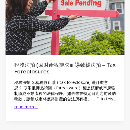
稅務法拍 (因財產稅拖欠而導致被法拍 – Tax
Foreclosures
稅務法拍,又稱稅收止贖 ( tax foreclosure) 是什麼意
思？ 取消抵押品贖回（foreclosure）權是鎮府或市府強
制繳納不動產稅的法律程序。如果未在特定日期之前繳納
稅款，該鎮或市將獲得財產的合法所有權。 “…in this...
read more...