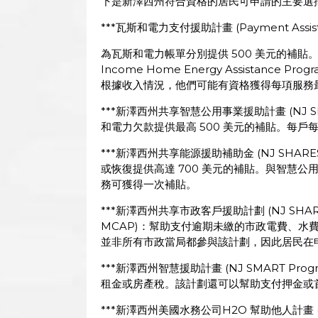
下是新澤西州符合資格的居民可申請的主要選
***瓦斯和電力支付援助計畫 (Payment Assistanc
為瓦斯和電力帳單分別提供 500 美元的補貼
Income Home Energy Assistance 
根據收入情況，他們可能有資格獲得每項服務最
***新澤西州共享智慧公用事業援助計畫 (NJ SHARES
和電力欠款提供最高 500 美元的補貼。每
***新澤西州共享能源援助補助金 (NJ SHARES 
或恢復提供高達 700 美元的補貼。與智慧公用
務可獲得一次補貼。
***新澤西州共享市政客戶援助計劃 (NJ SHARES Mu
MCAP)：幫助支付逾期未繳的市政電費、水費
並非所有市政當局都參與該計劃，因此居民在
***新澤西州智慧援助計畫 (NJ SMART P
租金或房產稅。該計劃還可以幫助支付押金或首月
***新澤西州美國水務公司H2O 幫助他人計畫 (New J