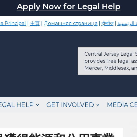
Apply Now for Legal Help
a Principal
|
主頁
|
Домашняя страница
|
होमपेज
|
الرئيسية
Central Jersey Legal S
provides free legal a
Mercer, Middlesex, a
EGAL HELP
GET INVOLVED
MEDIA C