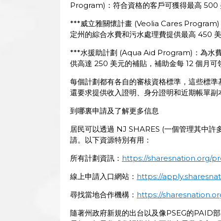
Program)：符合資格的客戶可獲得最高 50
***威立雅關懷計畫 (Veolia Cares Pr
定州的綜合水費和污水處理費提供最高 450
***水援助計劃 (Aqua Aid Program
供高達 250 美元的補貼，補助金每 12 個月
每個計劃都有各自的審核資格標準，這些標準
還要求提供收入證明、身分證明和近期帳單副
到哪裏申請及了解更多信息
居民可以透過 NJ SHARES (一個管理其
請。以下資源特別有用：
所有計劃資訊：
https://sharesnation.org/p
線上申請入口網站：
https://apply.sharesnat
尋找當地合作機構：
https://sharesnation.o
隨著州政府新規的出台以及像PSEG的PAI