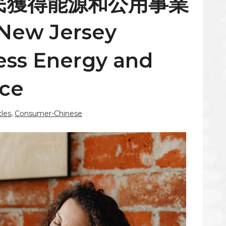
民獲得能源和公用事業
New Jersey
ess Energy and
nce
cles
,
Consumer-Chinese