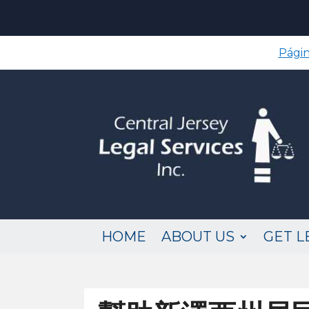
Págin
HOME
ABOUT US
GET L