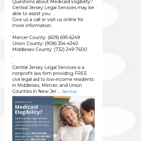
Questions about Medicaid Eligibility?
Central Jersey Legal Services may be
able to assist you.
Give us a call or visit us online for
more information.
.
Mercer County: (609) 695-6249
Union County: (908) 354-4340
Middlesex County: (732) 249-7600
.
.
Central Jersey Legal Services is a
nonprofit law firm providing FREE
civil legal aid to low-income residents
in Middlesex, Mercer, and Union
Counties in New Jer
...
See More