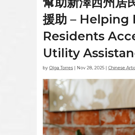
幫助新澤西州居
援助 – Helping 
Residents Acc
Utility Assista
by
Olga Torres
|
Nov 28, 2025
|
Chinese Arti