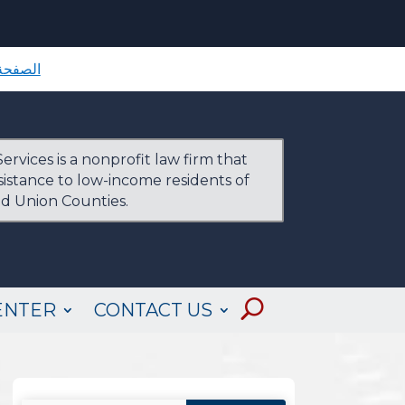
الصفحة 
ervices is a nonprofit law firm that
ssistance to low-income residents of
nd Union Counties.
ENTER
CONTACT US