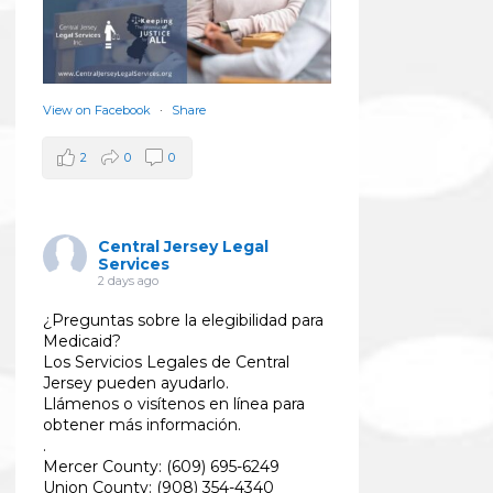
View on Facebook
·
Share
2
0
0
Central Jersey Legal
Services
2 days ago
¿Preguntas sobre la elegibilidad para
Medicaid?
Los Servicios Legales de Central
Jersey pueden ayudarlo.
Llámenos o visítenos en línea para
obtener más información.
.
Mercer County: (609) 695-6249
Union County: (908) 354-4340