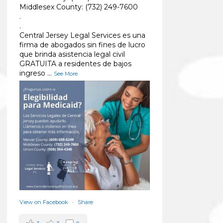
Middlesex County: (732) 249-7600
.
.
Central Jersey Legal Services es una
firma de abogados sin fines de lucro
que brinda asistencia legal civil
GRATUITA a residentes de bajos
ingreso
...
See More
View on Facebook
·
Share