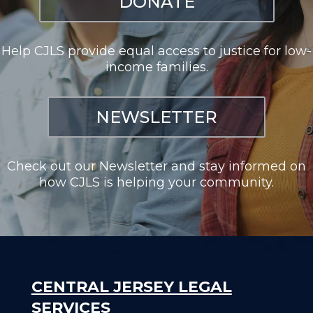
DONATE
Help CJLS provide equal access to justice for low-
income families.
NEWSLETTER
Check out our Newsletter and stay informed on
how CJLS is helping your community.
CENTRAL JERSEY LEGAL
SERVICES