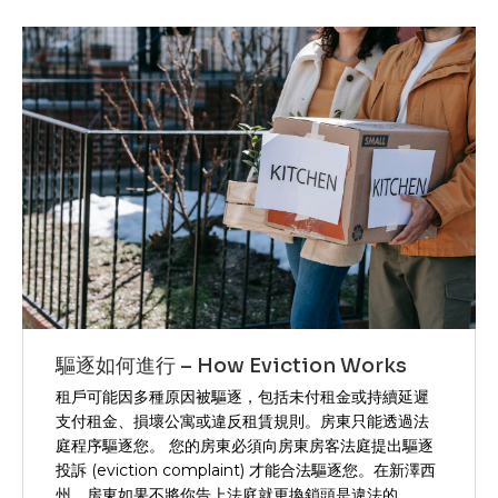
驅逐如何進行 – How Eviction Works
租戶可能因多種原因被驅逐，包括未付租金或持續延遲
支付租金、損壞公寓或違反租賃規則。房東只能透過法
庭程序驅逐您。 您的房東必須向房東房客法庭提出驅逐
投訴 (eviction complaint) 才能合法驅逐您。在新澤西
州，房東如果不將你告上法庭就更換鎖頭是違法的。...