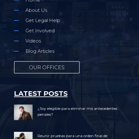
About Us
Get Legal Help
Get Involved
Videos
Blog Articles
OUR OFFICES
LATEST POSTS
¿Soy elegible para eliminar mis antecedentes
penales?
Reunir pruebas para una orden final de