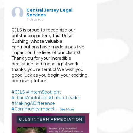
Central Jersey Legal
Services
4 days ago
CJLS is proud to recognize our
outstanding intern, Tara Rose
Cushing, whose valuable
contributions have made a positive
impact on the lives of our clients!
Thank you for your incredible
dedication and meaningful work—
thanks, you’re terrific! We wish you
good luck as you begin your exciting,
promising future.
#CJLS
#InternSpotlight
#ThankYouIntern
#FutureLeader
#MakingADifference
#CommunityImpact
...
See More