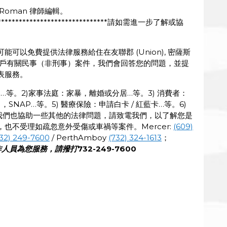
D. Roman 律師編輯。
************************************請如需進一步了解或協
可以免費提供法律服務給住在友聯郡 (Union), 密薩斯
r) 的低收入戶有關民事（非刑事）案件，我們會回答您的問題，並提
表服務。
拍…等。2)家事法庭：家暴，離婚或分居…等。3) 消費者：
，SNAP…等。5) 醫療保險：申請白卡 / 紅藍卡…等。6)
我們也協助一些其他的法律問題，請致電我們，以了解您是
也不受理如疏忽意外受傷或車禍等案件。Mercer:
(609)
732) 249-7600
/ PerthAmboy
(732) 324-1613
；
作人員為您服務，請撥打
732-249-7600