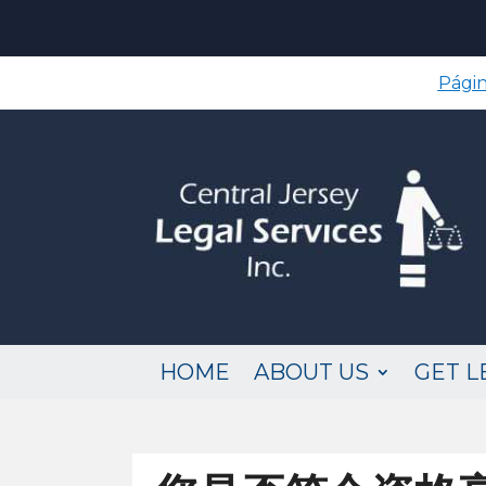
Págin
HOME
ABOUT US
GET L