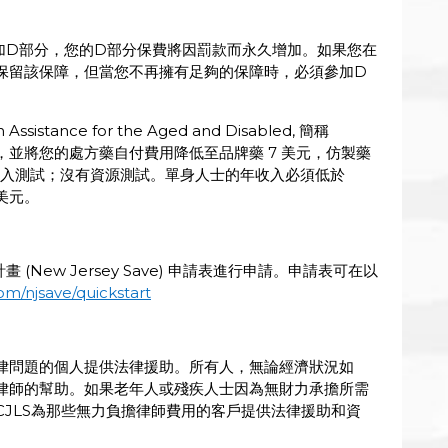
加D部分，您的D部分保費將因罰款而永久增加。如果您在
保留該保障，但當您不再擁有足夠的保障時，必須參加D
stance for the Aged and Disabled, 簡稱
費，並將您的處方藥自付費用降低至品牌藥 7 美元，仿製藥
足收入測試；沒有資源測試。單身人士的年收入必須低於
0美元。
 (New Jersey Save) 申請表進行申請。申請表可在以
com/njsave/quickstart
律問題的個人提供法律援助。所有人，無論經濟狀況如
律師的幫助。如果老年人或殘疾人士因為無財力承擔所需
JLS為那些無力負擔律師費用的客戶提供法律援助和資