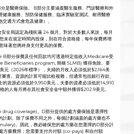
，B部分是醫療保險。 B部分主要涵蓋醫生服務、門診醫療和外
理健康服務、預防保健服務、臨床實驗室測試、耐用醫療
他交通方式會危及健康）。
會安全局認定為殘疾滿 24 個月。對於大多數人來說，每月
）。如果您未在規定時間內投保，則在符合資格後，每年保費將增
這意味著您將終身支付更高的保費。
e B部分保費及任何罰款均可透過特定低收入Medicare受
re Beneficiaries program, 簡稱 SLMB) 獲得免除。要
美元（2026年標準），夫婦的月收入必須低於$2,164美
資產審查。資源的計算可能比較複雜，但通常包括銀行存款、
資源必須低於9,950美元，夫妻的資產必須低於14,910
B資格的人每月將在其社會安全金中額外獲得$202.9美元。
tion drug coverage)。D部分提供的處方藥保險是選擇性
的計劃。除了保費不同之外，每個計劃涵蓋的處方藥也不
mulary)。因此，務必確保您的處方藥在您選擇的D部分計
藥費用；您需要支付共付額 (co-pays) 和自付額