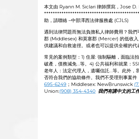
本文由 Ryann M. Siclari 律師撰寫，Jose 
**************************************
助，請聯絡 –中部澤西法律服務處 (CJLS)
遇到法律問題而無法負擔私人律師費用？我們可能
郡 (Middlesex) 和莫塞郡 (Merce
供建議和自救途徑。或者也可以提供全權的代
常見的案例類型：1) 住屋: 強制驅離，面臨法
破產，債務減免…等。4) 公共福利和就業：SSI
老年人：法定代理人，遺囑信託…等。此外，
否符合我們的協助條件。我們不受理刑事案件，
695-6249
；Middlesex: NewBrunswick
(
Union:
(908) 354-4340
我們有講中文的工