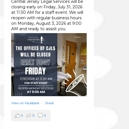
Central Jersey Legal Services will be
closing early on Friday, July 31, 2026
at 11:30 AM for a staff event. We will
reopen with regular business hours
on Monday, August 3, 2026 at 9:00
AM and ready to assist you.
View on Facebook
·
Share
0
0
0