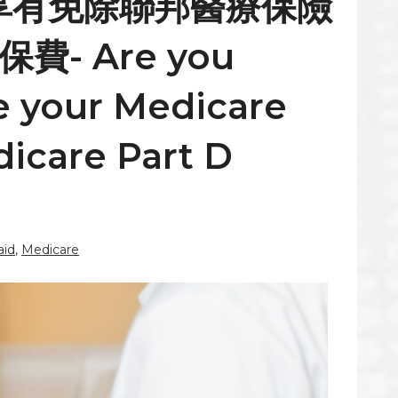
享有免除聯邦醫療保險
- Are you
ve your Medicare
icare Part D
aid
,
Medicare