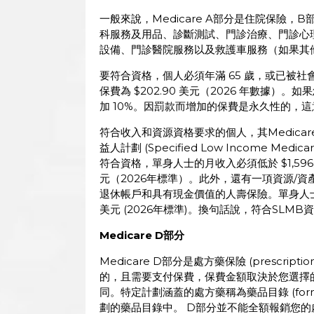
一般來說，Medicare A部分是住院保險
科服務及用品、診斷測試、門診治療、門診心
設備、門診醫院服務以及救護車服務（如果其
要符合資格，個人必須年滿 65 歲，或已被社
保費為 $202.90 美元（2026 年數據
加 10%。因罰款而增加的保費是永久性的，
符合收入和資源資格要求的個人，其Medicar
益人計劃 (Specified Low Income Medica
符合資格，單身人士的月收入必須低於 $1,596
元（2026年標準）。此外，還有一項資源/
退休帳戶和具有現金價值的人壽保險。單身人士的
美元 (2026年標準)。換句話說，符合SLM
Medicare D
部分
Medicare D部分是處方藥保險 (prescrip
的，且需要支付保費，保費金額取決於您選擇
同。特定計劃涵蓋的處方藥稱為藥品目錄 (for
劃的藥品目錄中。 D部分並不能全額報銷您的處方