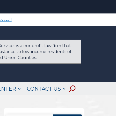
الصفحة 
ervices is a nonprofit law firm that
ssistance to low-income residents of
nd Union Counties.
ENTER
CONTACT US