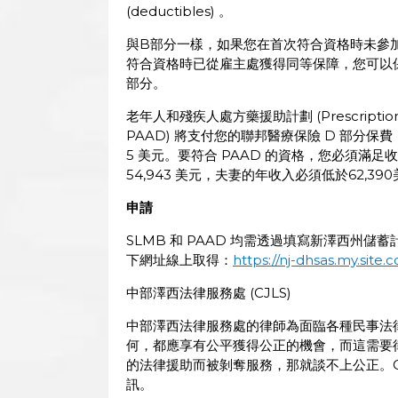
(deductibles) 。
與B部分一樣，如果您在首次符合資格時未參
符合資格時已從雇主處獲得同等保障，您可以
部分。
老年人和殘疾人處方藥援助計劃 (Prescription Assi
PAAD) 將支付您的聯邦醫療保險 D 部分保
5 美元。要符合 PAAD 的資格，您必須滿
54,943 美元，夫妻的年收入必須低於62,39
申請
SLMB 和 PAAD 均需透過填寫新澤西州儲蓄計畫
下網址線上取得：
https://nj-dhsas.my.site.
中部澤西法律服務處 (CJLS)
中部澤西法律服務處的律師為面臨各種民事法
何，都應享有公平獲得公正的機會，而這需要
的法律援助而被剝奪服務，那就談不上公正。C
訊。