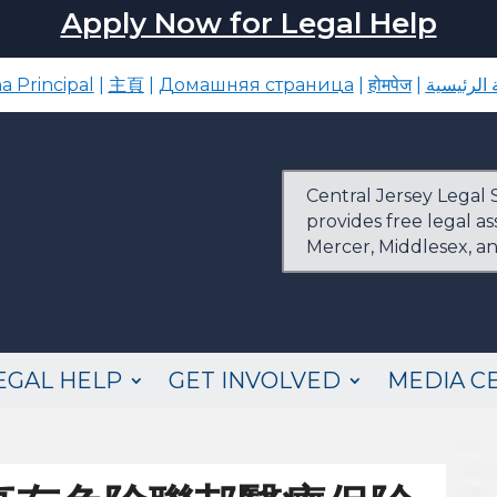
Apply Now for Legal Help
a Principal
|
主頁
|
Домашняя страница
|
होमपेज
|
الرئيسية
Central Jersey Legal S
provides free legal a
Mercer, Middlesex, a
EGAL HELP
GET INVOLVED
MEDIA C