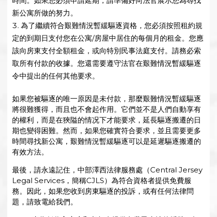
時間。如果您必須申請延期，請準備好向法官展示您為尋找
新公寓所做的努力。
為了繼續符合艱難情況暫緩驅逐資格，您必須按照租約規
定的到期日支付您在公寓/房屋中居住的每個月的租金。您應
該向房東支付全額租金，或向特別民事法庭支付。請務必索
取所有付款的收據。您還需要遵守法官在艱難情況暫緩驅逐
令中提出的任何其他要求。
如果您被驅逐的唯一原因是未付款，那麼艱難情況暫緩驅逐
將很難獲得，而且也不會起作用。它們並不是人們自動享有
的權利，而是在狹隘的情况下才能要求，延長驅逐搬遷的日
期也變得困難。然而，如果您確實符合要求，並且需要更多
時間尋找新公寓，艱難情況暫緩驅逐可以是延遲驅逐搬遷的
有效方法。
最後，請永遠記住，中部澤西法律服務處（Central Jersey
Legal Services，簡稱CJLS）為符合資格者提供免費服
務。因此，如果您收到房東驅逐的投訴，或有任何法律問
題，請致電給我們。