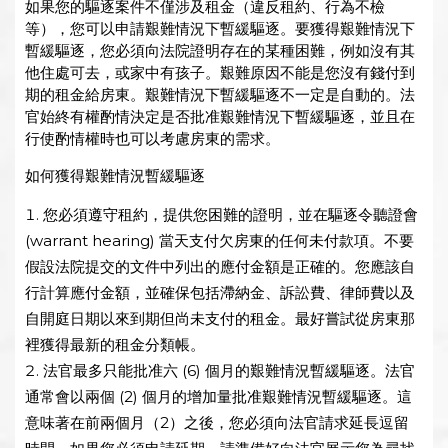
如果您的驅逐案件不僅涉及租金（違反租約、行為不檢
等），您可以申請艱難情況下暫緩驅逐。要獲得艱難情況下
暫緩驅逐，您必須向法院證明存在的某種困難，例如沒有其
他住處可去，或家中有孩子。艱難原因不能是您沒有錢付到
期的租金給房東。艱難情況下暫緩驅逐不一定是自動的。法
官始終有權酌情決定是否批准艱難情況下暫緩驅逐，並且在
行使酌情權時也可以考慮房東的需求。
如何獲得艱難情況暫緩驅逐
您必須遵守租約，提供您困難的證明，並在驅逐令聽證會
(warrant hearing) 當天支付欠房東的任何未付款項。不要
假設法院提交的文件中列出的應付金額是正確的。您應該自
行計算應付金額，並確保包括滯納金、訴訟費、律師費以及
自開庭日期以來到期但尚未支付的租金。最好嘗試從房東那
裡獲得最新的租金分類帳。
法官最多只能批准六 (6) 個月的艱難情況暫緩驅逐。法官
通常會以兩個 (2) 個月的增加量批准艱難情況暫緩驅逐。這
意味著在前兩個月（2）之後，您必須向法官請求延長逗留