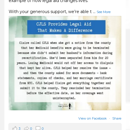
example of how legal aid changes lives.
With your generous support, we’re able t
...
See More
View on Facebook
·
Share
3
0
0