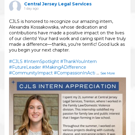
Central Jersey Legal Services
1 day ago
CJLS is honored to recognize our amazing intern,
Alexandra Kossakowska, whose dedication and
contributions have made a positive impact on the lives
of our clients! Your hard work and caring spirit have truly
made a difference—thanks, you're terrific! Good luck as
you begin your next chapter.
#CJLS
#InternSpotlight
#ThankYouIntern
#FutureLeader
#MakingADifference
#CommunityImpact
#CompassionInActi
...
See More