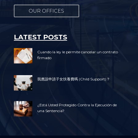
OUR OFFICES
LATEST POSTS
Cuando la ley le permite cancelar un contrato
firmado
我應該申請子女扶養費嗎 (Child Support)？
¿Está Usted Protegido Contra la Ejecución de
una Sentencia?