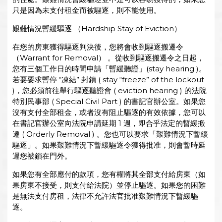
只是因為未支付租金而被驅逐，則不能使用。
艱難情況暫緩驅逐 （Hardship Stay of Eviction）
在您的房東獲得驅逐判決後，您將會收到驅逐搬遷令
（Warrant for Removal） 。從收到驅逐搬遷令之日起，
您有三個工作日的時間申請「暫緩聽證」(stay hearing )。
若要要求暫停 “凍結” 封​​鎖 ( stay “freeze” of the lockout
)，您必須前往舉行驅逐聽證會 ( eviction hearing ) 的法院
特別民事部 ( Special Civil Part ) 的書記官辦公室。如果您
沒有支付全部租金，或者沒有阻止驅逐的有效依據，您可以
在書記官辦公室向法院申請延期 1 週，即合乎法定的暫緩搬
遷 ( Orderly Removal ) 。您也可以要求「艱難情況下暫緩
驅逐」。如果艱難情況下暫緩驅逐令獲得批准，則會暫時延
遲您被鎖在門外。
如果您有全部應付的款項，您有權將其全部支付給房東（如
果房東不接受，則支付給法院）並停止驅逐。如果您的困難
是無法支付房租，法律不允許法官批准艱難情況下暫緩驅
逐。