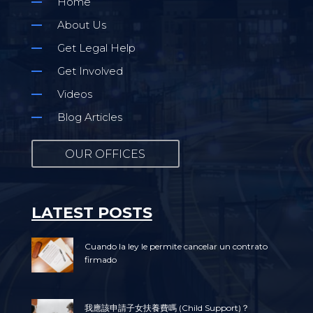
Home
About Us
Get Legal Help
Get Involved
Videos
Blog Articles
OUR OFFICES
LATEST POSTS
Cuando la ley le permite cancelar un contrato
firmado
我應該申請子女扶養費嗎 (Child Support)？