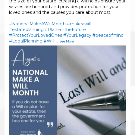
the size of your estate, creating a will helps ensure your
wishes are honored and provides protection for your
loved ones and the causes you care about most.
#NationalMakeAWillMonth
#makeawill
#estateplanning
#PlanForTheFuture
#ProtectYourLovedOnes
#YourLegacy
#peaceofmind
#LegalPlanning
#Will
...
See More