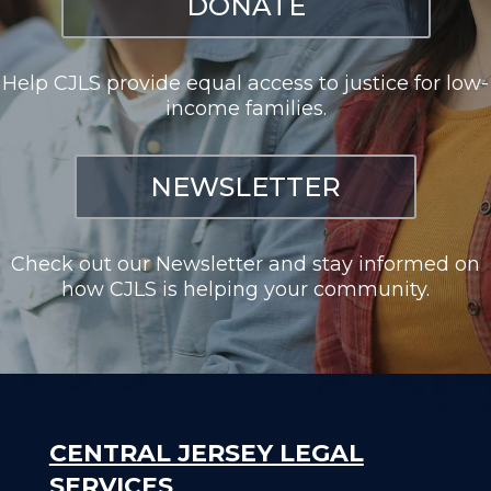
DONATE
Help CJLS provide equal access to justice for low-
income families.
NEWSLETTER
Check out our Newsletter and stay informed on
how CJLS is helping your community.
CENTRAL JERSEY LEGAL
SERVICES