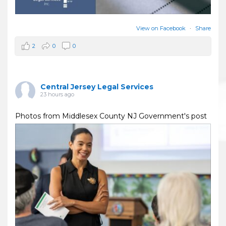
View on Facebook
·
Share
2
0
0
Central Jersey Legal Services
23 hours ago
Photos from Middlesex County NJ Government's post