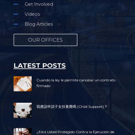
Get Involved
Videos
Blog Articles
OUR OFFICES
LATEST POSTS
Cuando la ley le permite cancelar un contrato
firmado
我應該申請子女扶養費嗎 (Child Support)？
¿Está Usted Protegido Contra la Ejecución de