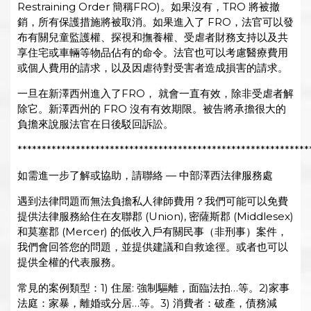
Restraining Order 簡稱FRO)。如果沒有，TRO 將被撤
銷，所有保護措施將被取消。如果進入了 FRO，法官可以發
布有關兒童監護權、探視和撫養權、受虐者財務支持以及共
享住宅或車輛等物品佔有的命令。法官也可以考慮醫療費用
或個人費用的請求，以及因虐待對受害者造成損害的請求。
一旦在新澤西州進入了FRO， 就會一直有效，除非受虐者解
除它。新澤西州的 FRO 沒有有效期限。被告將承擔很大的
負擔來說服法官在日後駁回訴訟。
************************************************************
如需進一步了解或協助，請聯絡 — 中部澤西法律服務處
遇到法律問題而無法負擔私人律師費用？我們可能可以免費
提供法律服務給住在友聯郡 (Union), 密薩斯郡 (Middlesex)
和莫塞郡 (Mercer) 的低收入戶有關民事（非刑事）案件，
我們會回答您的問題，並提供建議和自救途徑。或者也可以
提供全權的代表服務。
常見的案例類型：1) 住屋: 強制驅離，面臨法拍…等。2)家事
法庭：家暴，離婚或分居…等。3) 消費者：破產，債務減