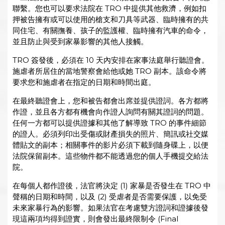
聯繫。您也可以要求法院在 TRO 中提供其他救濟，例如扣
押被告擁有或可以使用的槍支和刀具等武器、臨時擁有的共
同住宅、有關撫養、孩子的監護權、臨時擁有汽車的命令，
並且防止與受到家暴影響的其他人接觸。
TRO 簽發後，必須在 10 天內安排在家事法庭舉行聽證會。
施虐者所居住的當地警察會給他或她 TRO 副本。該命令將
要求您和施虐者在指定的日期和時間出庭。
在最終聽證會上，您和被告都會出席並提供證詞。各方都將
作證，並且各方都有機會向作證人詢問有關其證詞的問題。
任何一方都可以提供證據和其他了解導致 TRO 的事件細節
的證人。必須列印出受傷或財產損失的照片、簡訊或社交媒
體貼文的副本；相關事件的影片必須下載到隨身碟上，以便
法院保留副本。這些物件都不能透過您的個人手機提交給法
院。
在每個人都作證後，法官將決定 (1) 家暴是否發生在 TRO 中
聲稱的日期和時間，以及 (2) 受虐者是否需要保護，以免受
未來家暴行為的影響。如果法官在考慮雙方證詞和證據後發
現這兩項均得到證實，則會發出最終限制令 (Final