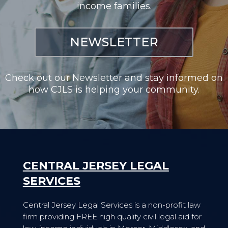
income families.
NEWSLETTER
Check out our Newsletter and stay informed on
how CJLS is helping your community.
CENTRAL JERSEY LEGAL
SERVICES
Central Jersey Legal Services is a non-profit law
firm providing FREE high quality civil legal aid for