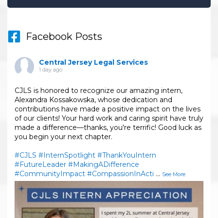
Facebook Posts
Central Jersey Legal Services
1 day ago
CJLS is honored to recognize our amazing intern,
Alexandra Kossakowska, whose dedication and
contributions have made a positive impact on the lives
of our clients! Your hard work and caring spirit have truly
made a difference—thanks, you're terrific! Good luck as
you begin your next chapter.
#CJLS
#InternSpotlight
#ThankYouIntern
#FutureLeader
#MakingADifference
#CommunityImpact
#CompassionInActi
...
See More