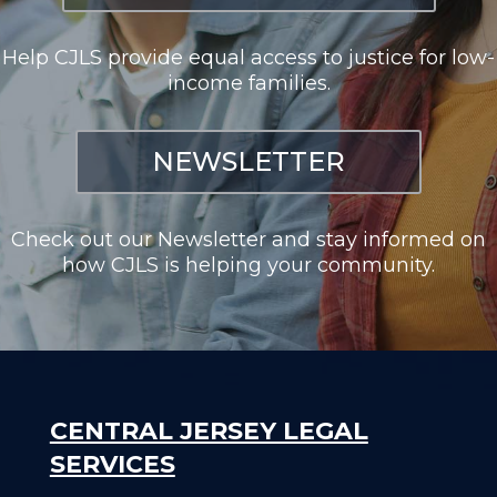
Help CJLS provide equal access to justice for low-
income families.
NEWSLETTER
Check out our Newsletter and stay informed on
how CJLS is helping your community.
CENTRAL JERSEY LEGAL
SERVICES