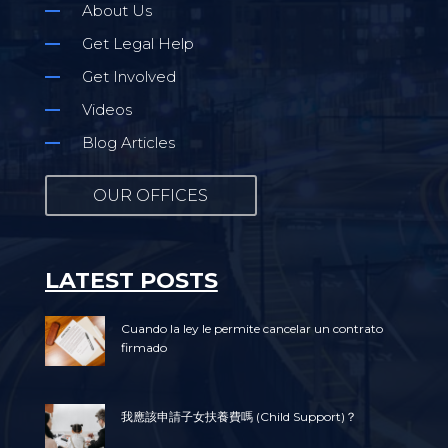
About Us
Get Legal Help
Get Involved
Videos
Blog Articles
OUR OFFICES
LATEST POSTS
Cuando la ley le permite cancelar un contrato
firmado
我應該申請子女扶養費嗎 (Child Support)？