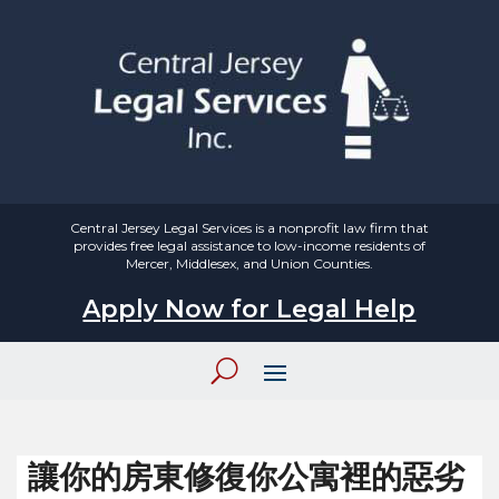
Central Jersey Legal Services is a nonprofit law firm that
provides free legal assistance to low-income residents of
Mercer, Middlesex, and Union Counties.
Apply Now for Legal Help
讓你的房東修復你公寓裡的惡劣