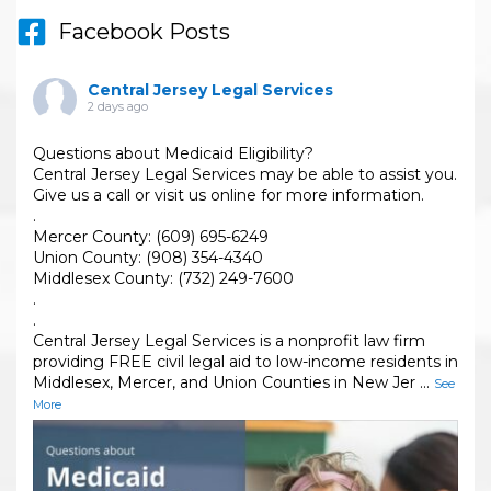
Facebook Posts
Central Jersey Legal Services
2 days ago
Questions about Medicaid Eligibility?
Central Jersey Legal Services may be able to assist you.
Give us a call or visit us online for more information.
.
Mercer County: (609) 695-6249
Union County: (908) 354-4340
Middlesex County: (732) 249-7600
.
.
Central Jersey Legal Services is a nonprofit law firm
providing FREE civil legal aid to low-income residents in
Middlesex, Mercer, and Union Counties in New Jer
...
See
More