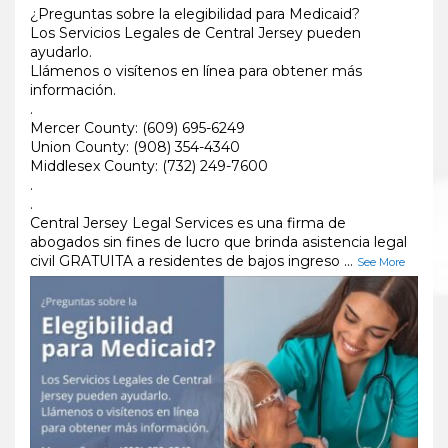
¿Preguntas sobre la elegibilidad para Medicaid?
Los Servicios Legales de Central Jersey pueden
ayudarlo.
Llámenos o visítenos en línea para obtener más
información.
.
Mercer County: (609) 695-6249
Union County: (908) 354-4340
Middlesex County: (732) 249-7600
.
.
Central Jersey Legal Services es una firma de
abogados sin fines de lucro que brinda asistencia legal
civil GRATUITA a residentes de bajos ingreso
...
See More