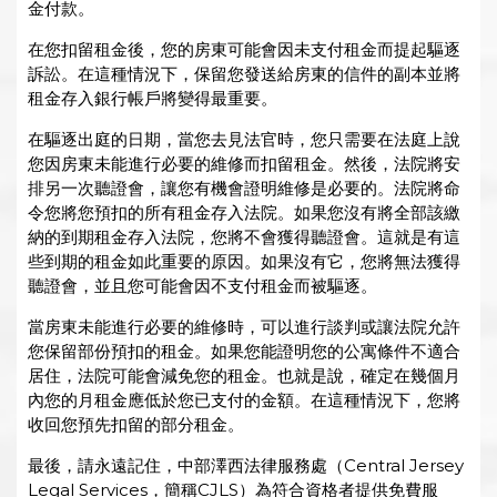
金付款。
在您扣留租金後，您的房東可能會因未支付租金而提起驅逐
訴訟。在這種情況下，保留您發送給房東的信件的副本並將
租金存入銀行帳戶將變得最重要。
在驅逐出庭的日期，當您去見法官時，您只需要在法庭上說
您因房東未能進行必要的維修而扣留租金。然後，法院將安
排另一次聽證會，讓您有機會證明維修是必要的。法院將命
令您將您預扣的所有租金存入法院。如果您沒有將全部該繳
納的到期租金存入法院，您將不會獲得聽證會。這就是有這
些到期的租金如此重要的原因。如果沒有它，您將無法獲得
聽證會，並且您可能會因不支付租金而被驅逐。
當房東未能進行必要的維修時，可以進行談判或讓法院允許
您保留部份預扣的租金。如果您能證明您的公寓條件不適合
居住，法院可能會減免您的租金。也就是說，確定在幾個月
內您的月租金應低於您已支付的金額。在這種情況下，您將
收回您預先扣留的部分租金。
最後，請永遠記住，中部澤西法律服務處（Central Jersey
Legal Services，簡稱CJLS）為符合資格者提供免費服