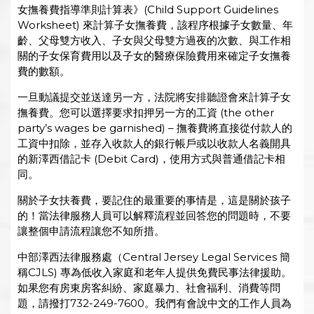
女撫養費指導準則計算表》(Child Support Guidelines
Worksheet) 來計算子女撫養費，該程序根據子女數量、年
齡、父母雙方收入、子女與父母雙方過夜的次數、與工作相
關的子女保育費用以及子女的醫療保險費用來確定子女撫養
費的數額。
一旦動議提交並送達另一方，法院將安排聽證會來計算子女
撫養費。您可以選擇要求扣押另一方的工資 (the other
party’s wages be garnished) – 撫養費將直接從付款人的
工資中扣除，並存入收款人的銀行帳戶或以收款人名義開具
的新澤西借記卡 (Debit Card)，使用方式與普通借記卡相
同。
關於子女扶養費，要記住的最重要的事情是，這是關於孩子
的！當法律服務人員可以解釋流程並回答您的問題時，不要
讓整個申請流程讓您不知所措。
中部澤西法律服務處（Central Jersey Legal Services 簡
稱CJLS) 專為低收入家庭和老年人提供免費民事法律援助。
如果您有房東房客糾紛、家庭暴力、社會福利、消費等問
題，請撥打732-249-7600。我們有會說中文的工作人員為