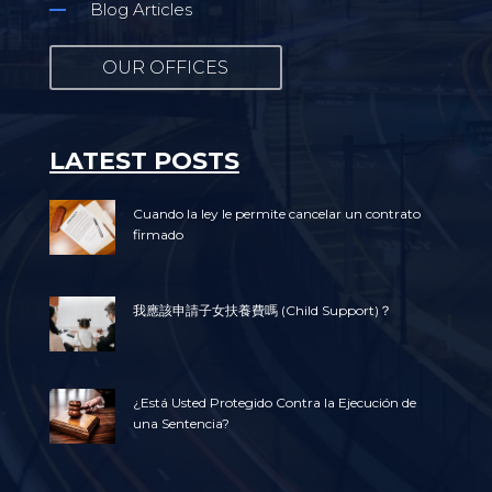
Blog Articles
OUR OFFICES
LATEST POSTS
Cuando la ley le permite cancelar un contrato
firmado
我應該申請子女扶養費嗎 (Child Support)？
¿Está Usted Protegido Contra la Ejecución de
una Sentencia?