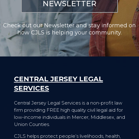
NEWSLETTER
Check out our Newsletter and stay informed on
how CJLS is helping your community.
CENTRAL JERSEY LEGAL
SERVICES
Central Jersey Legal Services is a non-profit law
firm providing FREE high quality civil legal aid for
low-income individuals in Mercer, Middlesex, and
Union Counties.
CJLS helps protect people’s livelihoods, health,