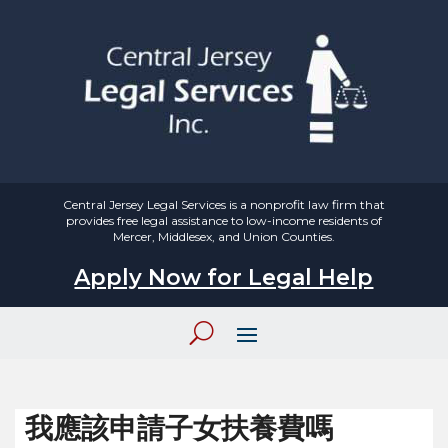
Central Jersey Legal Services is a nonprofit law firm that
provides free legal assistance to low-income residents of
Mercer, Middlesex, and Union Counties.
Apply Now for Legal Help
我應該申請子女扶養費嗎