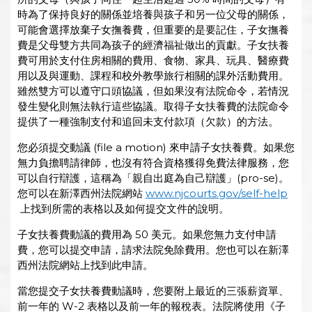
時為了保持良好的關係並培養與孩子和另一位父母的關係，
可能會選擇放棄子女撫養費，但重要的是要記住，子女撫養
費是父母雙方共同為孩子的經濟福祉做出的貢獻。子女扶養
費可用於支付住房相關的費用、食物、家具、玩具、醫療費
用以及與運動、課程和校外教學旅行相關的課外活動費用。
雖然雙方可以遵守口頭協議，但如果沒有法院命令，若情況
發生變化則無法執行這些協議。取得子女扶養費的法院命令
提供了一種強制支付和追回未支付款項（欠款）的方法。
您必須提交動議 (file a motion) 來申請子女扶養費。如果您
無力負擔聘請律師，也沒有符合資格獲得免費法律服務，您
可以自行辯護，這稱為「親自出庭為自己辯護」(pro-se)。
您可以在新澤西州法院網站
www.njcourts.gov/self-help
上找到所需的表格以及如何提交文件的說明。
子女扶養費動議的費用為 50 美元。如果您無力支付申請
費，您可以提交申請，請求法院免除費用。您也可以在新澤
西州法院網站上找到此申請。
當您提交子女扶養費動議時，您要附上最近的三張薪資單、
前一年的 W-2 表格以及前一年的報稅表。法院將使用《子