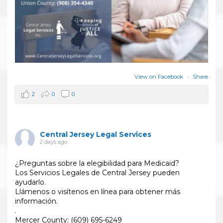
View on Facebook
·
Share
2
0
0
Central Jersey Legal Services
2 days ago
¿Preguntas sobre la elegibilidad para Medicaid?
Los Servicios Legales de Central Jersey pueden
ayudarlo.
Llámenos o visítenos en línea para obtener más
información.
.
Mercer County: (609) 695-6249