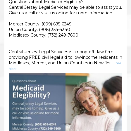
Questions about Medicaid Eligibility?
Central Jersey Legal Services may be able to assist you.
Give us a call or visit us online for more information.
.
Mercer County: (609) 695-6249
Union County: (908) 354-4340
Middlesex County: (732) 249-7600
.
.
Central Jersey Legal Services is a nonprofit law firm
providing FREE civil legal aid to low-income residents in
Middlesex, Mercer, and Union Counties in New Jer
...
See
More