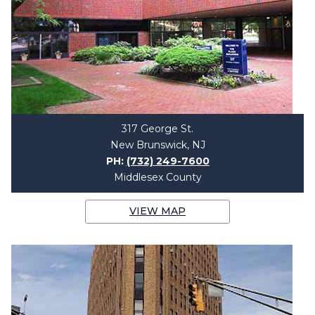
317 George St.
New Brunswick, NJ
PH:
(732) 249-7600
Middlesex County
VIEW MAP