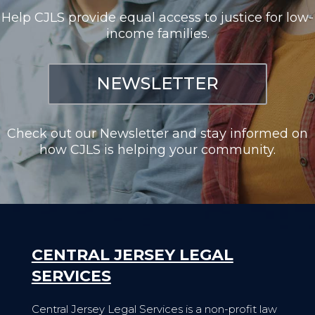
Help CJLS provide equal access to justice for low-
income families.
NEWSLETTER
Check out our Newsletter and stay informed on
how CJLS is helping your community.
CENTRAL JERSEY LEGAL
SERVICES
Central Jersey Legal Services is a non-profit law