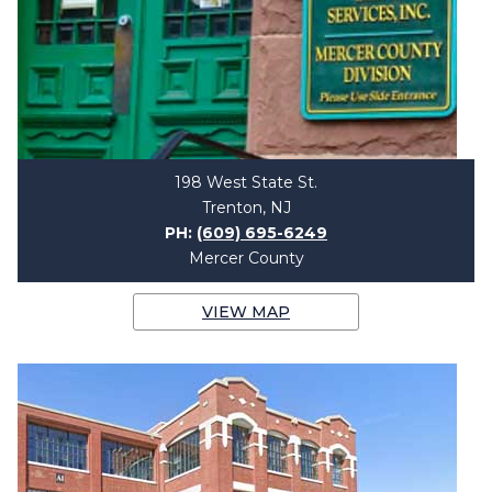
198 West State St.
Trenton, NJ
PH:
(609) 695-6249
Mercer County
VIEW MAP