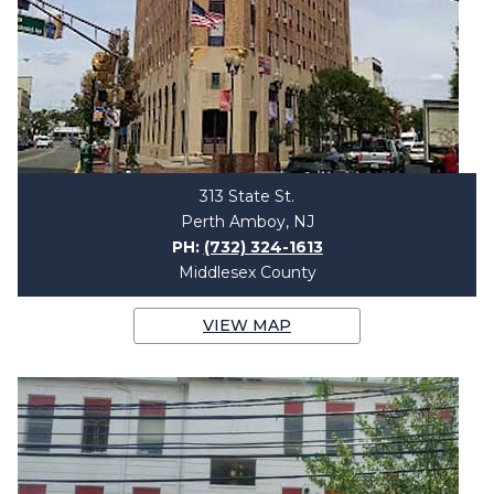
313 State St.
Perth Amboy, NJ
PH:
(732) 324-1613
Middlesex County
VIEW MAP