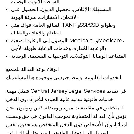
السلطة الأبوية، الوصاية
المستهلك: الإفلاس، تحصيل الديون، الحصول على
الائتمان، الامتيازات، سرقة الهوية
المنافع العامة: فوائد مثل TANF وSSI/SSD وطوابع
الطعام والإعاقة والبطالة
الوصول إلى الرعاية الصحية: Medicaid، وMedicare،
والرعاية المُدارة، وخدمات الرعاية طويلة الأجل
المتقاعد: الوصايا، التوكيلات، التوجيهات المسبقة، الوصاية
الوفاء بوعد العدالة للجميع
الخدمات القانونية بوسط جيرسي موجودة هنا لمساعدتك.
تتمثل مهمة Central Jersey Legal Services في تقديم
خدمات قانونية مدنية عالية الجودة للأفراد ذوي الدخل
المنخفض في مقاطعات ميرسر وميدلسكس ويونيون. نحن
نؤمن بأن العدالة المتساوية بموجب القانون هي حق وليست
امتيازًا، وأن الأشخاص ذوي الدخل المنخفض يستحقون نفس
الوصول إلى التمثيل القانوني الجيد مثل أولئك الذين